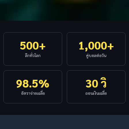
500+
1,000+
ลีกทั่วโลก
คู่บอลต่อวัน
98.5%
30 วิ
อัตราจ่ายเฉลี่ย
ถอนเงินเฉลี่ย