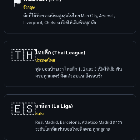
🏴󠁧󠁢󠁥󠁮󠁧󠁿
อังกฤษ
ลีกที่ได้รับความนิยมสูงสุดในไทย Man City, Arsenal,
Liverpool, Chelsea เปิดให้เดิมพันทุกนัด
🇹🇭
ไทยลีก (Thai League)
ประเทศไทย
ฟุตบอลบ้านเรา ไทยลีก 1, 2 และ 3 เปิดให้เดิมพัน
ครบทุกแมตช์ ตั้งแต่รอบแรกถึงรอบชิง
🇪🇸
ลาลีกา (La Liga)
สเปน
Real Madrid, Barcelona, Atletico Madrid ดารา
ระดับโลกที่แฟนบอลไทยติดตามทุกฤดูกาล