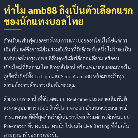
ทำไม amb88 ถึงเป็นตัวเลือกแรก
ของนักแทงบอลไทย
สำหรับแฟนฟุตบอลชาวไทย การแทงบอลออนไลน์ไม่ใช่แค่การ
เดิมพัน แต่คือการมีส่วนร่วมกับกีฬาที่รักอีกระดับหนึ่ง ไม่ว่าจะเป็น
แฟนบอลในกรุงเทพฯ ที่ตื่นดูพรีเมียร์ลีกตอนตีสาม หรือคน
เชียงใหม่ที่ติดตาม ไทยลีกทุกสัปดาห์ หรือแฟนบอลแหลมทองใน
ภูเก็ตที่เชียร์ทั้ง La Liga และ Serie A amb88 พร้อมรองรับทุก
ความต้องการด้านการเดิมพันของคุณ
ด้วยระบบราคาน้ำที่อัปเดตแบบ Real-time และตลาดเดิมพันที่
ครอบคลุมมากกว่า 500 ลีกทั่วโลก amb88 นำเสนอประสบการณ์
การแทงบอลที่ดีที่สุดสำหรับผู้เล่นชาวไทย ตั้งแต่การเดิมพันแบบ
Pre-match ที่วางแผนล่วงหน้า ไปจนถึง Live Betting ที่ตื่นเต้น
ตามทุกนาทีของการแข่งขัน