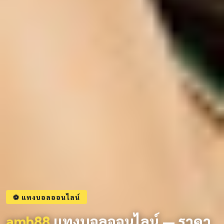
⚽ แทงบอลออนไลน์
amb88
แทงบอลออนไลน์ — ราคา